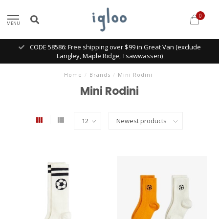
0
MENU
CODE 58586: Free shipping over $99 in Great Van (exclude
Langley, Maple Ridge, Tsawwassen)
Home
/
Brands
/
Mini Rodini
Mini Rodini