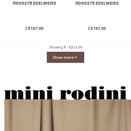
11000278 EDELWEISS
11000275 EDELWEISS
OVERALL
JACKET
C$167.00
C$167.00
Showing
1
-
12
of 69
Show more